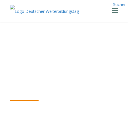
Suchen
Ehrung der
Vorbilder der
Weiterbildung
2018
26.09.2018