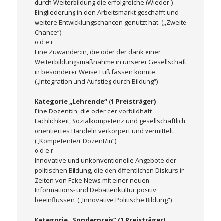
durch Weiterbildung die erfolgreiche (Wieder-)
Eingliederung in den Arbeitsmarkt geschafft und
weitere Entwicklungschancen genutzt hat. (,,Zweite
Chance“)
o d e r
Eine Zuwander:in, die oder der dank einer
Weiterbildungsmaßnahme in unserer Gesellschaft
in besonderer Weise Fuß fassen konnte.
(,,Integration und Aufstieg durch Bildung“)
Kategorie „Lehrende“ (1 Preisträger)
Eine Dozent:in, die oder der vorbildhaft
Fachlichkeit, Sozialkompetenz und gesellschaftlich
orientiertes Handeln verkörpert und vermittelt.
(,,Kompetente/r Dozent/in“)
o d e r
Innovative und unkonventionelle Angebote der
politischen Bildung, die den öffentlichen Diskurs in
Zeiten von Fake News mit einer neuen
Informations- und Debattenkultur positiv
beeinflussen. (,,Innovative Politische Bildung“)
Kategorie „Sonderpreis“ (1 Preisträger)