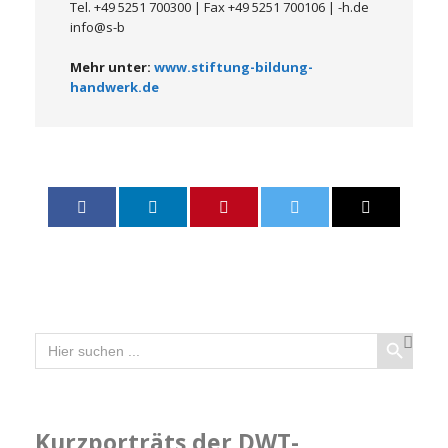
Tel. +49 5251 700300 | Fax +49 5251 700106 |
ed.h-
b-s@ofni
Mehr unter:
www.stiftung-bildung-
handwerk.de
Search Button
Search
for:
Kurzporträts der DWT-