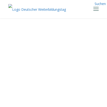
Suchen
Positione
n der
Veranstal