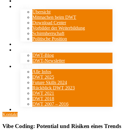
Verein
⇓ Aktionstag
Übersicht
Mitmachen beim DWT
Download Center
Vorbilder der Weiterbildung
Schirmherrschaft
Politische Position
Events
⇓ Aktuelles
DWT-Blog
DWT-Newsletter
⇓ Archiv
Alle Infos
DWT 2025
Future Skills 2024
Rückblick DWT 2023
DWT 2021
DWT 2018
DWT 2007 – 2016
Presse
Kontakt
Vibe Coding: Potential und Risiken eines Trends