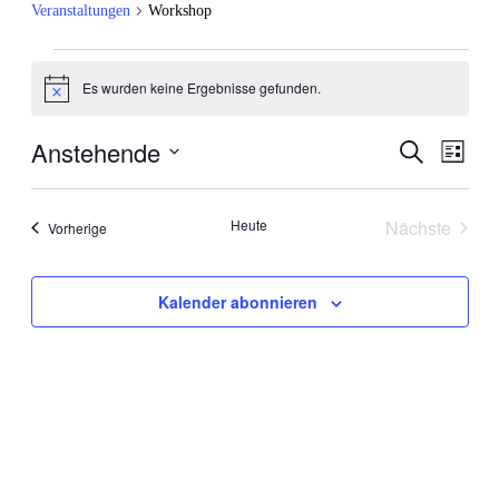
Veranstaltungen
Workshop
Veranstaltungen
Es wurden keine Ergebnisse gefunden.
Hinweis
Anstehende
Veranstal
Veran
Suche
Liste
Ansic
Suche
Datum
Navig
wählen.
und
Heute
Nächste
Veranstaltungen
Vorherige
Ansichten
Veranstal
Navigati
Kalender abonnieren