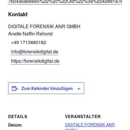
7b04a6a68ee5%22%2c%22Oid%22%3a%2242881a76-c6a1
Kontakt
DIGITALE FORENSIK ANR GMBH
Anette Naffin-Rehorst
+49 1713880182
info@forensikdigital.de
https://forensikdigital.de
Zum Kalender hinzufügen
DETAILS
VERANSTALTER
DIGITALE FORENSIK ANR
Datum: