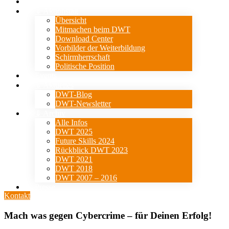
Verein
⇓ Aktionstag
Übersicht
Mitmachen beim DWT
Download Center
Vorbilder der Weiterbildung
Schirmherrschaft
Politische Position
Events
⇓ Aktuelles
DWT-Blog
DWT-Newsletter
⇓ Archiv
Alle Infos
DWT 2025
Future Skills 2024
Rückblick DWT 2023
DWT 2021
DWT 2018
DWT 2007 – 2016
Presse
Kontakt
Mach was gegen Cybercrime – für Deinen Erfolg!