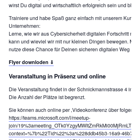
wirst Du digital und wirtschaftlich erfolgreich sein und bleib
Trainiere und habe Spaß ganz einfach mit unserem Kurspr
Unternehmen:
Lerne, wie wir aus Cybersicherheit digitalen Fortschritt ma
kann und wieviel wir mit nur kleinen Dingen bewegen. Min
nutze diese Chance für Deinen sicheren digitalen Weg mit 
Flyer downloden ⇓
Veranstaltung in Präsenz und online
Die Veranstaltung findet in der Schnickmannstrasse 4 in 18
Die Anzahl der Plätze ist begrenzt.
Sie können auch online per ‚Videokonferenz über folgende
https://teams.microsoft.com/l/meetup-
join/19%3ameeting_OTk0YzgyMWItZmRkMi00MjRmLTkwZ
context=%7b%22Tid%22%3a%228ddb45b3-16a9-46b7-bc