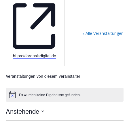
« Alle Veranstaltungen
W
https://forensikdigital.de
e
b
s
Veranstaltungen von diesem veranstalter
e
i
t
Es wurden keine Ergebnisse gefunden.
H
e
i
n
Anstehende
w
e
D
i
s
a