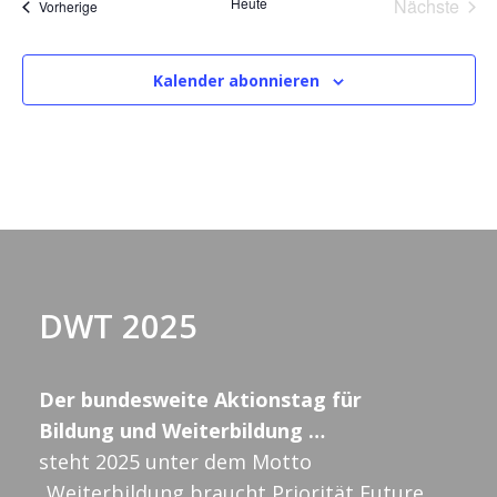
Heute
Nächste
Veranstaltungen
Vorherige
t
Veransta
u
m
Kalender abonnieren
w
ä
h
l
e
n
.
DWT 2025
Der bundesweite Aktionstag für
Bildung und Weiterbildung …
steht 2025 unter dem Motto
„Weiterbildung braucht Priorität Future