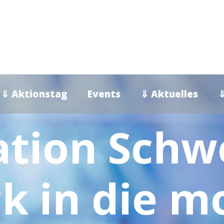
⇓ Aktionstag
Events
⇓ Aktuelles
⇓
ation Schw
ck in die 