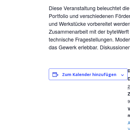
Diese Veranstaltung beleuchtet di
Portfolio und verschiedenen Förde
und Werkstücke vorbereitet werden. 
Zusammenarbeit mit der byteWerft w
technische Fragestellungen. Mod
das Gewerk erlebbar. Diskussionen
Zum Kalender hinzufügen
2
Z
9
V
n
A
V