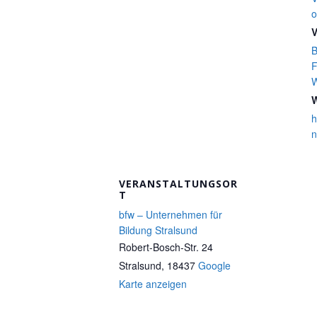
o
V
B
F
W
W
h
n
VERANSTALTUNGSOR
T
bfw – Unternehmen für
Bildung Stralsund
Robert-Bosch-Str. 24
Stralsund
,
18437
Google
Karte anzeigen