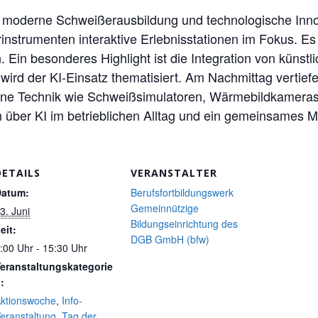
e moderne Schweißerausbildung und technologische Inno
rinstrumenten interaktive Erlebnisstationen im Fokus. E
Ein besonderes Highlight ist die Integration von künstlic
ird der KI-Einsatz thematisiert. Am Nachmittag vertief
erne Technik wie Schweißsimulatoren, Wärmebildkamera
 über KI im betrieblichen Alltag und ein gemeinsames M
DETAILS
VERANSTALTER
Datum:
Berufsfortbildungswerk
Gemeinnützige
3. Juni
Bildungseinrichtung des
eit:
DGB GmbH (bfw)
:00 Uhr - 15:30 Uhr
eranstaltungskategorie
:
ktionswoche
,
Info-
eranstaltung
,
Tag der