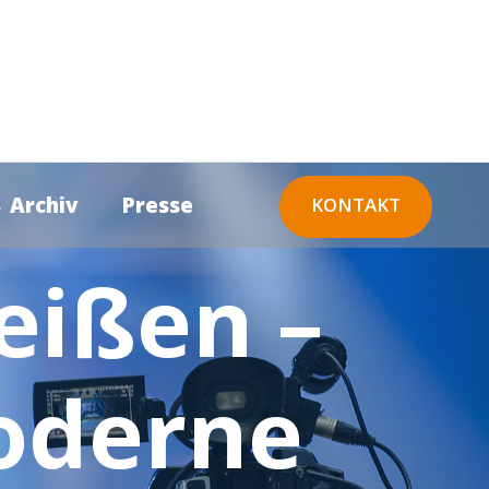
 Archiv
Presse
KONTAKT
eißen –
moderne