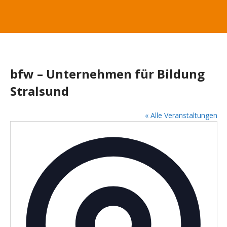
bfw – Unternehmen für Bildung
Stralsund
« Alle Veranstaltungen
A
d
r
e
s
s
e