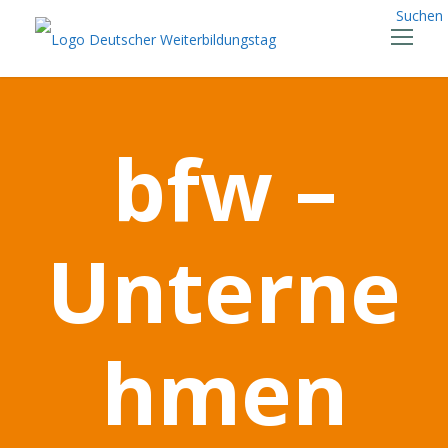
Suchen
bfw –
Unterne
hmen