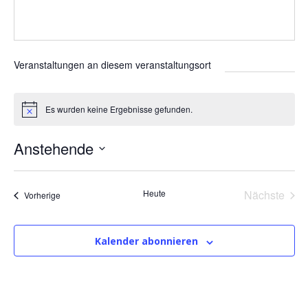
Veranstaltungen an diesem veranstaltungsort
Es wurden keine Ergebnisse gefunden.
H
i
n
Anstehende
w
e
D
i
s
a
Heute
Nächste
Veranstaltungen
Vorherige
t
Veransta
u
m
Kalender abonnieren
w
ä
h
l
e