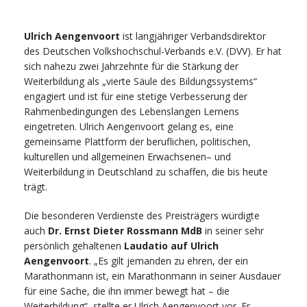
Ulrich Aengenvoort
ist langjähriger Verbandsdirektor
des Deutschen Volkshochschul-Verbands e.V. (DVV). Er hat
sich nahezu zwei Jahrzehnte für die Stärkung der
Weiterbildung als „vierte Säule des Bildungssystems“
engagiert und ist für eine stetige Verbesserung der
Rahmenbedingungen des Lebenslangen Lernens
eingetreten.
Ulrich Aengenvoort g
elang es, eine
gemeinsame Platt
form der beruflichen, politischen,
kulturellen und all
gemeinen Erwachsenen
–
und
Weiterbil
dung in Deutschland zu schaffen, die bis heute
trägt.
Die besonderen Verdienste des Preisträgers würdigte
auch
Dr. Ernst Dieter Rossmann MdB
in seiner sehr
persönlich gehaltenen
Laudatio auf Ulrich
Aengenvoort
. „Es gilt jemanden zu ehren, der ein
Marathonmann ist, ein Marathonmann in seiner Ausdauer
für eine Sache, die ihn immer bewegt hat – die
Weiterbildung“, stellte er Ulrich Aengenvoort vor. Er