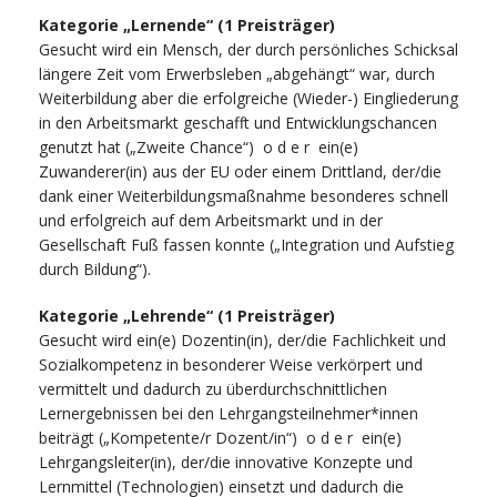
Kategorie „Lernende“ (1 Preisträger)
Gesucht wird ein Mensch, der durch persönliches Schicksal
längere Zeit vom Erwerbsleben „abgehängt“ war, durch
Weiterbildung aber die erfolgreiche (Wieder-) Eingliederung
in den Arbeitsmarkt geschafft und Entwicklungschancen
genutzt hat („Zweite Chance“) o d e r ein(e)
Zuwanderer(in) aus der EU oder einem Drittland, der/die
dank einer Weiterbildungsmaßnahme besonderes schnell
und erfolgreich auf dem Arbeitsmarkt und in der
Gesellschaft Fuß fassen konnte („Integration und Aufstieg
durch Bildung“).
Kategorie „Lehrende“ (1 Preisträger)
Gesucht wird ein(e) Dozentin(in), der/die Fachlichkeit und
Sozialkompetenz in besonderer Weise verkörpert und
vermittelt und dadurch zu überdurchschnittlichen
Lernergebnissen bei den Lehrgangsteilnehmer*innen
beiträgt („Kompetente/r Dozent/in“) o d e r ein(e)
Lehrgangsleiter(in), der/die innovative Konzepte und
Lernmittel (Technologien) einsetzt und dadurch die