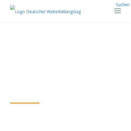
Suchen
Vorbilder der
Weiterbildung
2021 feierlich
geehrt
24.03.2021