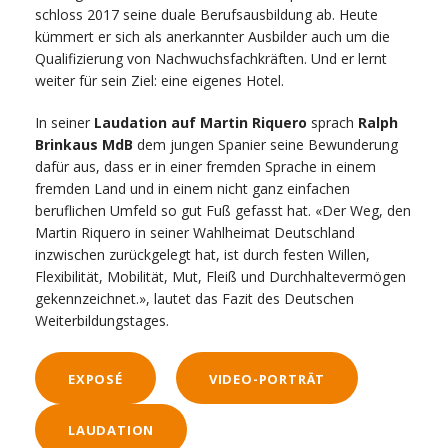
schloss 2017 seine duale Berufsausbildung ab. Heute
kümmert er sich als anerkannter Ausbilder auch um die
Qualifizierung von Nachwuchsfachkräften. Und er lernt
weiter für sein Ziel: eine eigenes Hotel.
In seiner
Laudation auf Martin Riquero
sprach
Ralph
Brinkaus MdB
dem jungen Spanier seine Bewunderung
dafür aus, dass er in einer fremden Sprache in einem
fremden Land und in einem nicht ganz einfachen
beruflichen Umfeld so gut Fuß gefasst hat. «
Der Weg, den
Martin Riquero in seiner Wahl
heimat
Deutschland
inzwischen
zurückgelegt hat, ist durch
festen Willen,
Flexibilität, Mobilität, Mut, Fleiß
und Durchhalteve
r
mögen
gekennzeichnet.
», lautet das Fazit des Deutschen
Weiterbildungstages.
EXPOSÉ
VIDEO-PORTRÄT
LAUDATION