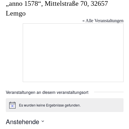
„anno 1578“, Mittelstraße 70, 32657
Lemgo
« Alle Veranstaltungen
Veranstaltungen an diesem veranstaltungsort
Es wurden keine Ergebnisse gefunden.
H
i
n
Anstehende
w
e
D