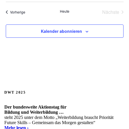
i
a
s
t
Heute
Nächste
Veranstaltungen
Vorherige
u
Veransta
m
w
ä
Kalender abonnieren
h
l
e
n
.
DWT 2025
Der bundesweite Aktionstag für
Bildung und Weiterbildung …
steht 2025 unter dem Motto „Weiterbildung braucht Priorität
Future Skills – Gemeinsam das Morgen gestalten“
Mehr lesen ›