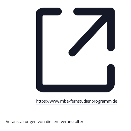
W
https://www.mba-fernstudienprogramm.de
e
b
s
Veranstaltungen von diesem veranstalter
e