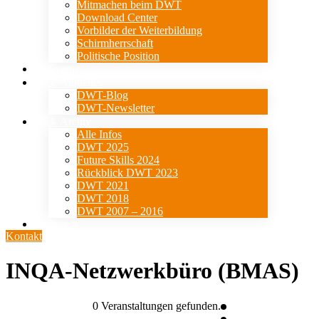
Mitmachen beim DWT
Download Center
Vorbilder der Weiterbildung
Schirmherrschaft
Politische Position
Events
⇓ Aktuelles
DWT-Blog
DWT-Newsletter
⇓ Archiv
Alle Infos
DWT 2025
Future Skills 2024
Rückblick DWT 2023
DWT 2021
DWT 2018
DWT 2007 – 2016
Presse
Kontakt
INQA-Netzwerkbüro (BMAS)
0 Veranstaltungen gefunden.