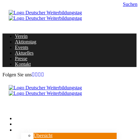
Suchen
Verein
Aktionstag
Events
Aktuelles
Presse
Kontakt
Folgen Sie uns
Home
Verein
⇓ Aktionstag
Übersicht