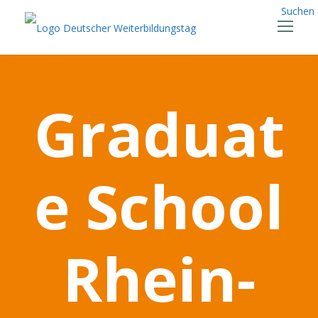
Suchen
Graduat
e School
Rhein-