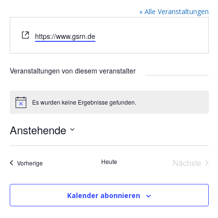
« Alle Veranstaltungen
W
https://www.gsrn.de
e
b
s
Veranstaltungen von diesem veranstalter
e
i
t
Es wurden keine Ergebnisse gefunden.
H
e
i
n
Anstehende
w
e
D
i
s
a
Heute
Nächste
Veranstaltungen
Vorherige
t
Veransta
u
m
Kalender abonnieren
w
ä
h