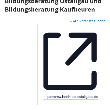
Bildungsberatung Ostallgäu und
Bildungsberatung Kaufbeuren
« Alle Veranstaltungen
W
https://www.landkreis-ostallgaeu.de
e
b