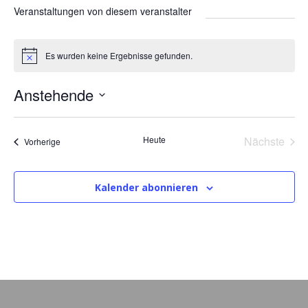
s
Veranstaltungen von diesem veranstalter
e
i
t
Es wurden keine Ergebnisse gefunden.
H
e
i
n
Anstehende
w
e
D
i
s
a
Heute
Nächste
Veranstaltungen
Vorherige
t
Veransta
u
m
Kalender abonnieren
w
ä
h
l
e
n
.