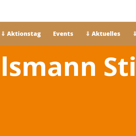
⇓ Aktionstag
Events
⇓ Aktuelles
⇓
lsmann St