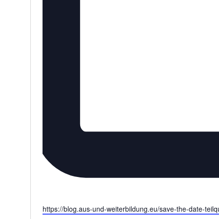
W
https://blog.aus-und-weiterbildung.eu/save-the-date-teil