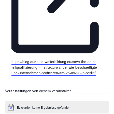
W
https://blog.aus-und-weiterbildung.eu/save-the-date-
e
teilqualifizierung-im-strukturwandel-wie-beschaeftigte-
b
und-unternehmen-profitieren-am-25-09-23-in-berlin/
s
e
i
Veranstaltungen von diesem veranstalter
t
e
Es wurden keine Ergebnisse gefunden.
H
i