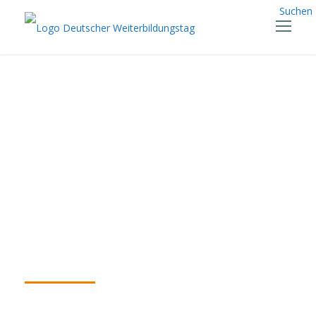
Suchen
QCG: Virtuelle
Informationsvera
nstaltung zum
Qualifizierungs-
Chancen-Gesetz