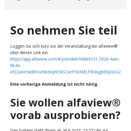
So nehmen Sie teil
Loggen Sie sich kurz vor der Veranstaltung bei alfaview®
über diesen Link ein:
https://app.alfaview.com/#/join/dwt/0dde6531-5926-4a6c-
8b4a-
ef32aee3ad89/uK8cbkjlnt3kS2xeP06XMLPBWygNEqO0/v2
Eine vorherige Anmeldung ist nicht nötig.
Sie wollen alfaview®
vorab ausprobieren?
Das System steht Ihnen ab 26.6.2023, 15:27 Uhr zur