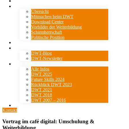
Verein
⇓ Aktionstag
Übersicht
Mitmachen beim DWT
Download Center
Vorbilder der Weiterbildung
Schirmherrschaft
Politische Position
Events
⇓ Aktuelles
DWT-Blog
DWT-Newsletter
⇓ Archiv
Alle Infos
DWT 2025
Future Skills 2024
Rückblick DWT 2023
DWT 2021
DWT 2018
DWT 2007 – 2016
Presse
Kontakt
Vortrag im café digital: Umschulung &
Weiterbildung