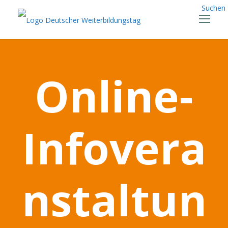
Suchen
Online-
Infovera
nstaltun