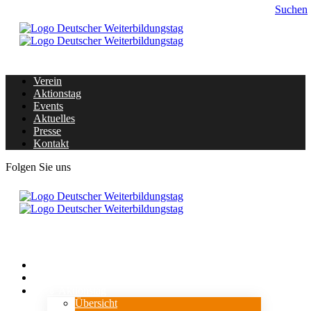
Suchen
Verein
Aktionstag
Events
Aktuelles
Presse
Kontakt
Folgen Sie uns
Home
Verein
⇓ Aktionstag
Übersicht