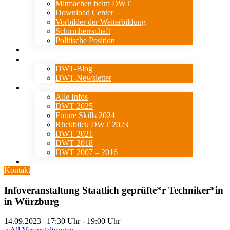
Mitmachen beim DWT
Download Center
Vorbilder der Weiterbildung
Schirmherrschaft
Politische Position
Events
⇓ Aktuelles
DWT-Blog
DWT-Newsletter
⇓ Archiv
Alle Infos
DWT 2025
Future Skills 2024
Rückblick DWT 2023
DWT 2021
DWT 2018
DWT 2007 – 2016
Presse
Kontakt
Infoveranstaltung Staatlich geprüfte*r Techniker*in
in Würzburg
14.09.2023 | 17:30 Uhr
-
19:00 Uhr