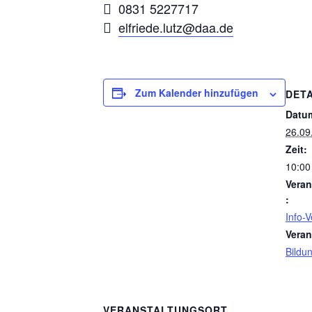
0831 5227717
elfriede.lutz@daa.de
Zum Kalender hinzufügen
DETA
Datu
26.09
Zeit:
10:00
Veran
:
Info-
Veran
Bildu
VERANSTALTUNGSORT