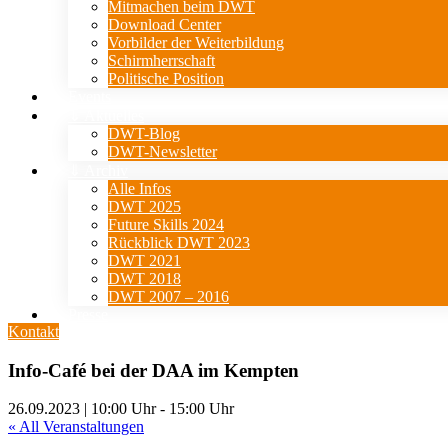
Mitmachen beim DWT
Download Center
Vorbilder der Weiterbildung
Schirmherrschaft
Politische Position
Events
⇓ Aktuelles
DWT-Blog
DWT-Newsletter
⇓ Archiv
Alle Infos
DWT 2025
Future Skills 2024
Rückblick DWT 2023
DWT 2021
DWT 2018
DWT 2007 – 2016
Presse
Kontakt
Info-Café bei der DAA im Kempten
26.09.2023 | 10:00 Uhr
-
15:00 Uhr
« All Veranstaltungen