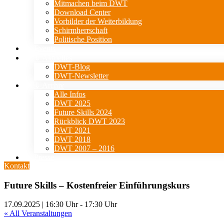
Mitmachen beim DWT
Download Center
Vorbilder der Weiterbildung
Schirmherrschaft
Politische Position
Events
⇓ Aktuelles
DWT-Blog
DWT-Newsletter
⇓ Archiv
Alle Infos
DWT 2025
Future Skills 2024
Rückblick DWT 2023
DWT 2021
DWT 2018
DWT 2007 – 2016
Presse
Kontakt
Future Skills – Kostenfreier Einführungskurs
17.09.2025 | 16:30 Uhr
-
17:30 Uhr
« All Veranstaltungen