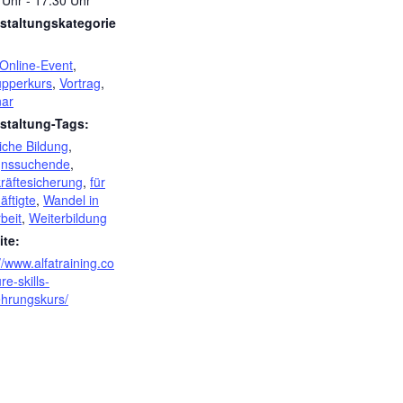
 Uhr - 17:30 Uhr
staltungskategorie
Online-Event
,
pperkurs
,
Vortrag
,
ar
staltung-Tags:
iche Bildung
,
gnssuchende
,
räftesicherung
,
für
äftigte
,
Wandel in
beit
,
Weiterbildung
te:
//www.alfatraining.co
re-skills-
ehrungskurs/