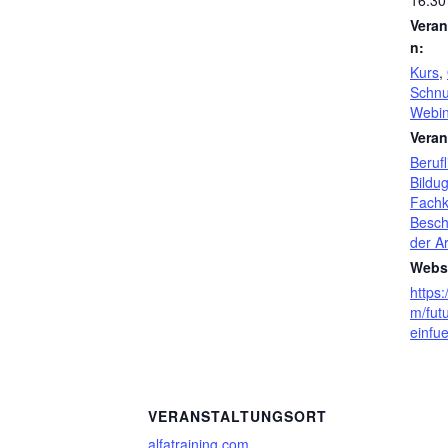
16:30
Veran
n:
Kurs
,
Schnu
Webin
Veran
Berufl
Bildu
Fachk
Besch
der Ar
Websi
https:
m/futu
einfu
VERANSTALTUNGSORT
alfatraining.com