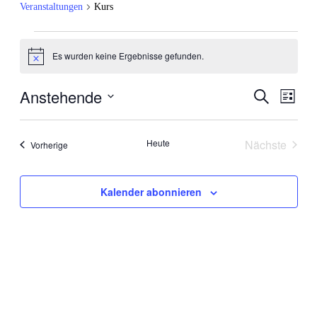
Veranstaltungen
Kurs
Veranstaltungen
Es wurden keine Ergebnisse gefunden.
Hinweis
Anstehende
Veranstal
Veran
Suche
Liste
Ansic
Suche
Datum
Navig
wählen.
und
Heute
Nächste
Veranstaltungen
Vorherige
Ansichten
Veranstal
Navigati
Kalender abonnieren