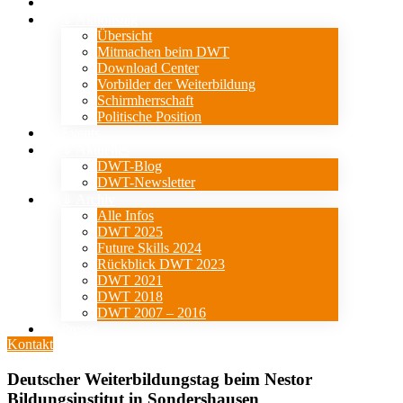
Verein
⇓ Aktionstag
Übersicht
Mitmachen beim DWT
Download Center
Vorbilder der Weiterbildung
Schirmherrschaft
Politische Position
Events
⇓ Aktuelles
DWT-Blog
DWT-Newsletter
⇓ Archiv
Alle Infos
DWT 2025
Future Skills 2024
Rückblick DWT 2023
DWT 2021
DWT 2018
DWT 2007 – 2016
Presse
Kontakt
Deutscher Weiterbildungstag beim Nestor
Bildungsinstitut in Sondershausen