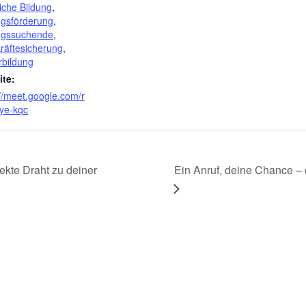
iche Bildung
,
ngsförderung
,
ngssuchende
,
räftesicherung
,
rbildung
te:
://meet.google.com/r
ye-kqc
Ein Anruf, deine Chance – 
ekte Draht zu deiner