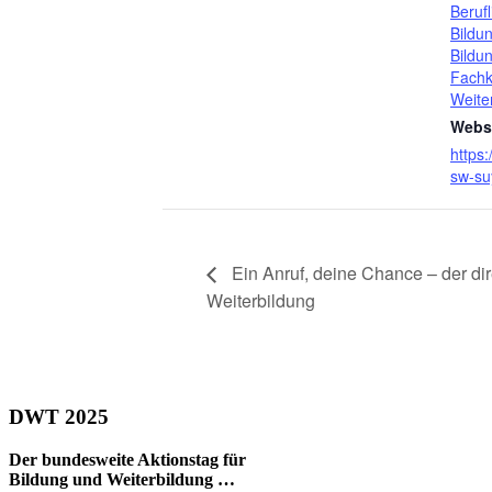
Berufl
Bildu
Bildu
Fachk
Weite
Websi
https
sw-su
Ein Anruf, deine Chance – der dir
Weiterbildung
DWT 2025
Der bundesweite Aktionstag für
Bildung und Weiterbildung …