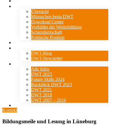
Verein
⇓ Aktionstag
Übersicht
Mitmachen beim DWT
Download Center
Vorbilder der Weiterbildung
Schirmherrschaft
Politische Position
Events
⇓ Aktuelles
DWT-Blog
DWT-Newsletter
⇓ Archiv
Alle Infos
DWT 2025
Future Skills 2024
Rückblick DWT 2023
DWT 2021
DWT 2018
DWT 2007 – 2016
Presse
Kontakt
Bildungsmeile und Lesung in Lüneburg