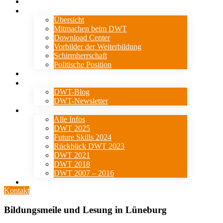
Verein
⇓ Aktionstag
Übersicht
Mitmachen beim DWT
Download Center
Vorbilder der Weiterbildung
Schirmherrschaft
Politische Position
Events
⇓ Aktuelles
DWT-Blog
DWT-Newsletter
⇓ Archiv
Alle Infos
DWT 2025
Future Skills 2024
Rückblick DWT 2023
DWT 2021
DWT 2018
DWT 2007 – 2016
Presse
Kontakt
Bildungsmeile und Lesung in Lüneburg