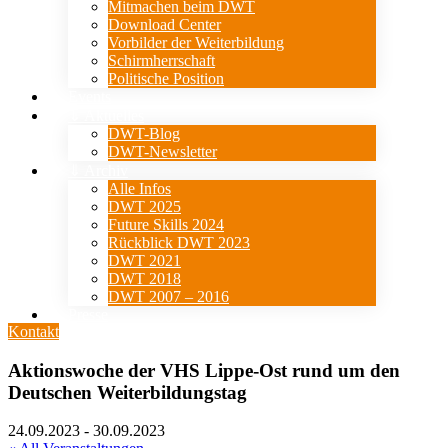
Mitmachen beim DWT
Download Center
Vorbilder der Weiterbildung
Schirmherrschaft
Politische Position
Events
⇓ Aktuelles
DWT-Blog
DWT-Newsletter
⇓ Archiv
Alle Infos
DWT 2025
Future Skills 2024
Rückblick DWT 2023
DWT 2021
DWT 2018
DWT 2007 – 2016
Presse
Kontakt
Aktionswoche der VHS Lippe-Ost rund um den
Deutschen Weiterbildungstag
24.09.2023
-
30.09.2023