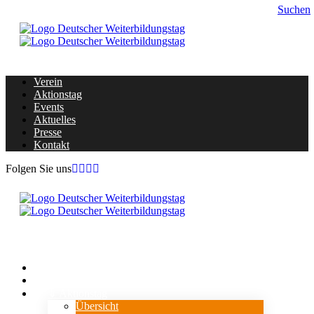
Suchen
Verein
Aktionstag
Events
Aktuelles
Presse
Kontakt
Folgen Sie uns
Home
Verein
⇓ Aktionstag
Übersicht