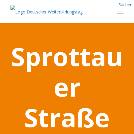
Suchen
Sprottau
er
Straße