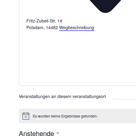
Fritz-Zubeil-Str. 14
Potsdam
,
14482
Wegbeschreibung
Veranstaltungen an diesem veranstaltungsort
Es wurden keine Ergebnisse gefunden.
H
i
n
Anstehende
w