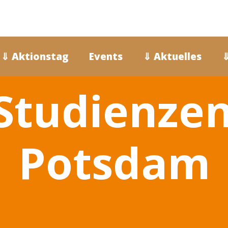
⇓ Aktionstag
Events
⇓ Aktuelles
⇓
Studienze
Potsdam