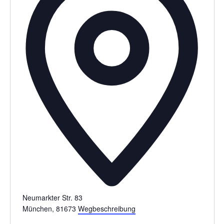
s
s
e
Neumarkter Str. 83
München
,
81673
Wegbeschreibung