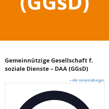
(GGsD)
Gemeinnützige Gesellschaft f.
soziale Dienste – DAA (GGsD)
« Alle Veranstaltungen
A
d
r
e