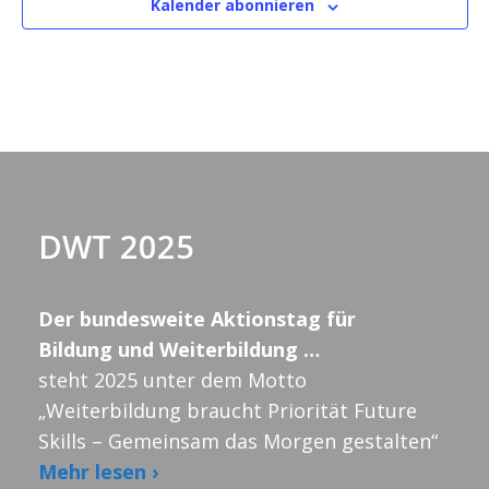
Kalender abonnieren
w
ä
h
l
e
n
.
DWT 2025
Der bundesweite Aktionstag für
Bildung und Weiterbildung …
steht 2025 unter dem Motto
„Weiterbildung braucht Priorität Future
Skills – Gemeinsam das Morgen gestalten“
Mehr lesen ›