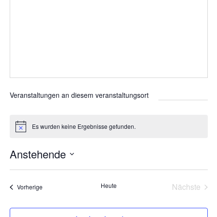
Veranstaltungen an diesem veranstaltungsort
Es wurden keine Ergebnisse gefunden.
H
i
n
Anstehende
w
e
D
i
s
a
Heute
Nächste
Veranstaltungen
Vorherige
t
Veransta
u
m