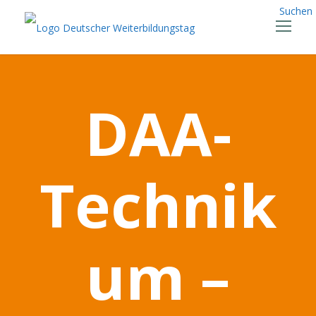
Suchen
DAA-
Technik
um –