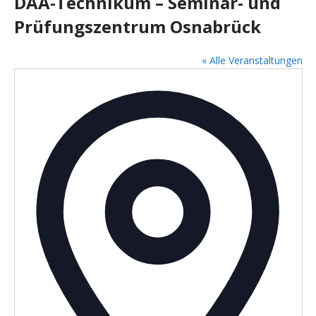
DAA-Technikum – Seminar- und
Prüfungszentrum Osnabrück
« Alle Veranstaltungen
A
d
r
e
s
s
e