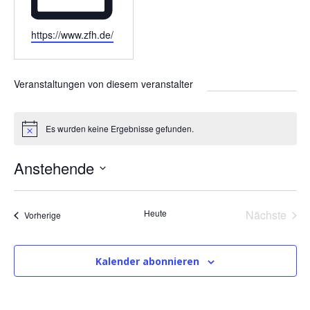
W
https://www.zfh.de/
e
b
s
Veranstaltungen von diesem veranstalter
e
i
t
Es wurden keine Ergebnisse gefunden.
H
e
i
n
Anstehende
w
e
D
i
s
a
Heute
Nächste
Veranstaltungen
Vorherige
t
Veransta
u
m
Kalender abonnieren
w
ä
h
l