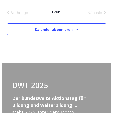
Datum
wählen.
Vorherige
Heute
Nächste
Veranstaltungen
Veranstal
Kalender abonnieren
DWT 2025
Der bundesweite Aktionstag für
Bildung und Weiterbildung …
steht 2025 unter dem Motto