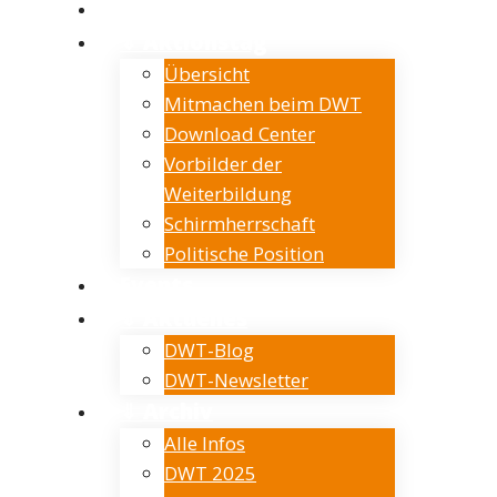
Verein
⇓ Aktionstag
Übersicht
Mitmachen beim DWT
Download Center
Vorbilder der
Weiterbildung
Schirmherrschaft
Politische Position
Events
⇓ Aktuelles
DWT-Blog
DWT-Newsletter
⇓ Archiv
Alle Infos
DWT 2025