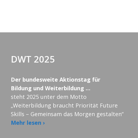
h
l
e
n
.
DWT 2025
Der bundesweite Aktionstag für
Bildung und Weiterbildung …
steht 2025 unter dem Motto
„Weiterbildung braucht Priorität Future
Skills – Gemeinsam das Morgen gestalten“
Mehr lesen ›