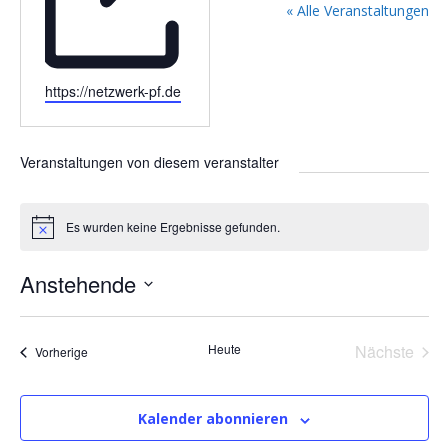
« Alle Veranstaltungen
W
https://netzwerk-pf.de
e
b
s
Veranstaltungen von diesem veranstalter
e
i
t
Es wurden keine Ergebnisse gefunden.
H
e
i
n
Anstehende
w
e
D
i
s
a
Heute
Nächste
Veranstaltungen
Vorherige
t
Veransta
u
m
Kalender abonnieren
w
ä