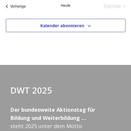
a
Heute
Nächste
Veranstaltungen
Vorherige
t
Veransta
u
m
Kalender abonnieren
w
ä
h
l
e
n
.
DWT 2025
Der bundesweite Aktionstag für
Bildung und Weiterbildung …
steht 2025 unter dem Motto