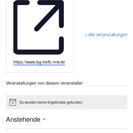
« Alle Veranstaltungen
W
https://www.lag-kefb-nrw.de
e
b
s
Veranstaltungen von diesem veranstalter
e
i
t
Es wurden keine Ergebnisse gefunden.
H
e
i
n
Anstehende
w
e
D
i
s