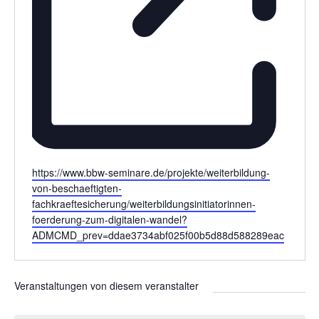
W
https://www.bbw-seminare.de/projekte/weiterbildung-
e
von-beschaeftigten-
b
fachkraeftesicherung/weiterbildungsinitiatorinnen-
s
foerderung-zum-digitalen-wandel?
e
ADMCMD_prev=ddae3734abf025f00b5d88d588289eac
i
t
e
Veranstaltungen von diesem veranstalter