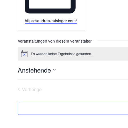
W
https://andrea-ruisinger.com/
e
b
s
Veranstaltungen von diesem veranstalter
e
i
Es wurden keine Ergebnisse gefunden.
H
t
i
e
n
Anstehende
w
e
D
i
a
s
t
Vorherige
u
Veranstaltungen
m
w
ä
h
l
e