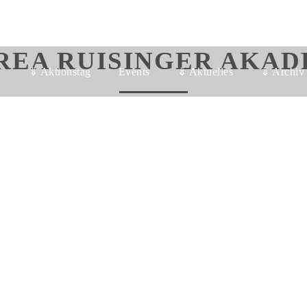
REA RUISINGER AKAD
n
⇓ Aktionstag
Events
⇓ Aktuelles
⇓ Archiv