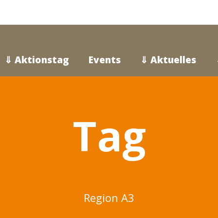
⇓ Aktionstag
Events
⇓ Aktuelles
Tag
Region A3