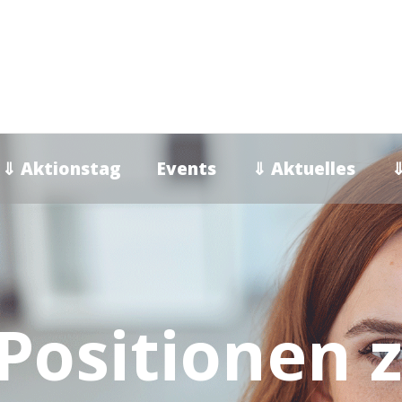
⇓ Aktionstag
Events
⇓ Aktuelles
⇓
e Positionen