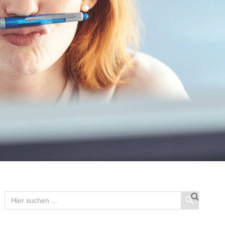
Search Button
Search
for: