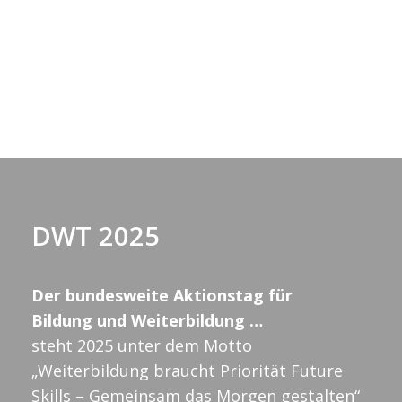
a
n
h
s
l
s
n
e
n
t
t
.
s
a
a
t
l
l
t
a
u
DWT 2025
t
l
n
u
Der bundesweite Aktionstag für
t
g
Bildung und Weiterbildung …
n
A
steht 2025 unter dem Motto
u
„Weiterbildung braucht Priorität Future
n
Skills – Gemeinsam das Morgen gestalten“