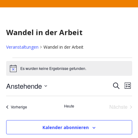
Wandel in der Arbeit
Veranstaltungen
Wandel in der Arbeit
V
Es wurden keine Ergebnisse gefunden.
H
i
e
n
V
V
Anstehende
S
w
L
e
u
D
r
i
i
e
c
s
e
a
s
h
Heute
Nächste
Veranstaltungen
Vorherige
t
t
r
a
e
Veransta
u
e
r
m
a
Kalender abonnieren
w
n
ä