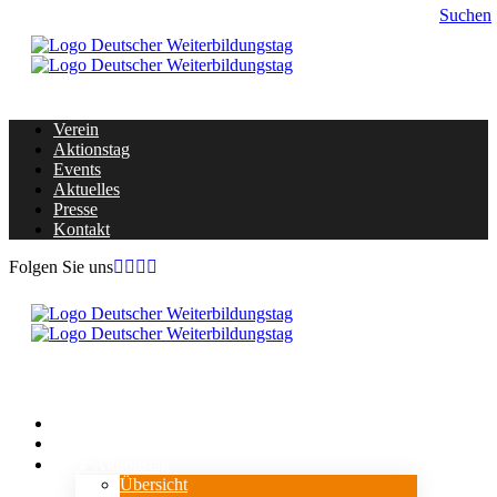
Suchen
Verein
Aktionstag
Events
Aktuelles
Presse
Kontakt
Folgen Sie uns
Home
Verein
⇓ Aktionstag
Übersicht