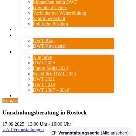
Mitmachen beim DWT
Download Center
Vorbilder der Weiterbildung
Schirmherrschaft
Politische Position
Events
⇓ Aktuelles
DWT-Blog
DWT-Newsletter
⇓ Archiv
Alle Infos
DWT 2025
Future Skills 2024
Rückblick DWT 2023
DWT 2021
DWT 2018
DWT 2007 – 2016
Presse
Kontakt
Umschulungsberatung in Rostock
17.09.2025 | 13:00 Uhr
-
16:00 Uhr
« All Veranstaltungen
Veranstaltungsserie
(Alle ansehen)