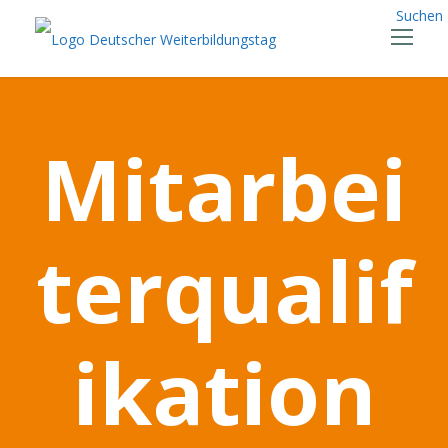
Suchen
Mitarbei
terqualif
ikation