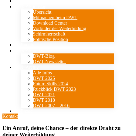
Verein
⇓ Aktionstag
Übersicht
Mitmachen beim DWT
Download Center
Vorbilder der Weiterbildung
Schirmherrschaft
Politische Position
Events
⇓ Aktuelles
DWT-Blog
DWT-Newsletter
⇓ Archiv
Alle Infos
DWT 2025
Future Skills 2024
Rückblick DWT 2023
DWT 2021
DWT 2018
DWT 2007 – 2016
Presse
Kontakt
Ein Anruf, deine Chance – der direkte Draht zu
deiner Weiterbildung