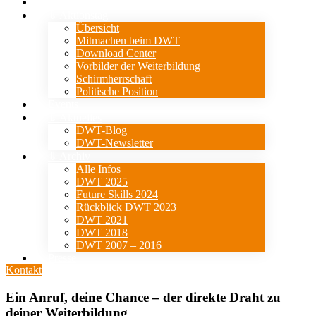
Verein
⇓ Aktionstag
Übersicht
Mitmachen beim DWT
Download Center
Vorbilder der Weiterbildung
Schirmherrschaft
Politische Position
Events
⇓ Aktuelles
DWT-Blog
DWT-Newsletter
⇓ Archiv
Alle Infos
DWT 2025
Future Skills 2024
Rückblick DWT 2023
DWT 2021
DWT 2018
DWT 2007 – 2016
Presse
Kontakt
Ein Anruf, deine Chance – der direkte Draht zu
deiner Weiterbildung