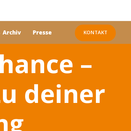
 Archiv
Presse
KONTAKT
Chance –
zu deiner
ng