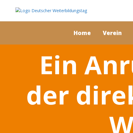
Home
Verein
Ein Anr
der dire
W