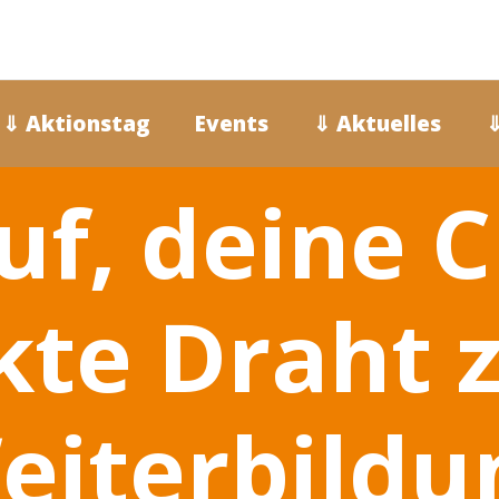
⇓ Aktionstag
Events
⇓ Aktuelles
⇓
uf, deine 
kte Draht 
eiterbildu