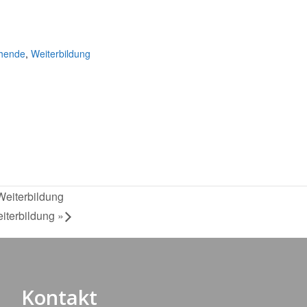
chende
,
Weiterbildung
Weiterbildung
eiterbildung
»
Kontakt