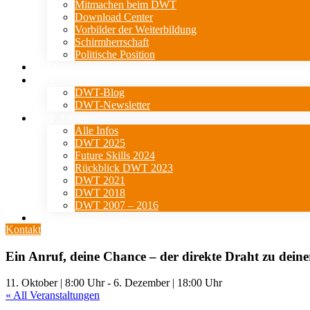
Mitmachen beim DWT
Download Center
Vorbilder der Weiterbildung
Schirmherrschaft
Politische Position
Events
⇓ Aktuelles
DWT-Blog
DWT-Newsletter
⇓ Archiv
Alle Infos
DWT 2025
Future Skills 2024
Rückblick DWT 2023
DWT 2021
DWT 2018
DWT 2007 – 2016
Presse
Kontakt
Ein Anruf, deine Chance – der direkte Draht zu dein
11. Oktober | 8:00 Uhr
-
6. Dezember | 18:00 Uhr
« All Veranstaltungen