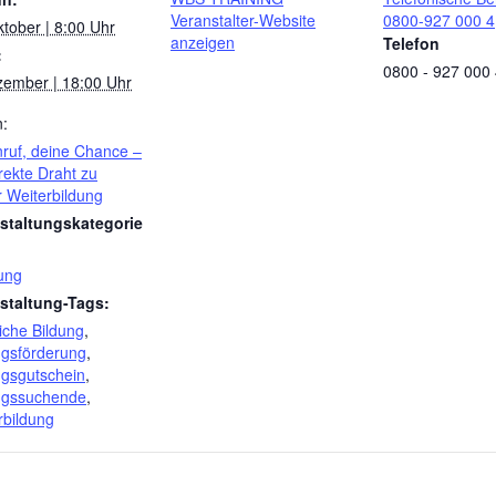
Veranstalter-Website
0800-927 000 4
ktober | 8:00 Uhr
anzeigen
Telefon
:
0800 - 927 000
zember | 18:00 Uhr
n:
nruf, deine Chance –
rekte Draht zu
r Weiterbildung
staltungskategorie
ung
staltung-Tags:
iche Bildung
,
ngsförderung
,
ngsgutschein
,
ngssuchende
,
rbildung