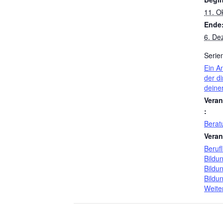
11. O
Ende
6. De
Serie
Ein A
der di
deine
Veran
:
Berat
Veran
Berufl
Bildu
Bildu
Bildu
Weite