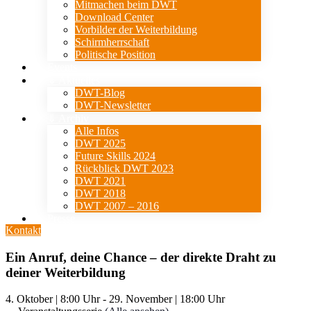
Mitmachen beim DWT
Download Center
Vorbilder der Weiterbildung
Schirmherrschaft
Politische Position
Events
⇓ Aktuelles
DWT-Blog
DWT-Newsletter
⇓ Archiv
Alle Infos
DWT 2025
Future Skills 2024
Rückblick DWT 2023
DWT 2021
DWT 2018
DWT 2007 – 2016
Presse
Kontakt
Ein Anruf, deine Chance – der direkte Draht zu
deiner Weiterbildung
4. Oktober | 8:00 Uhr
-
29. November | 18:00 Uhr