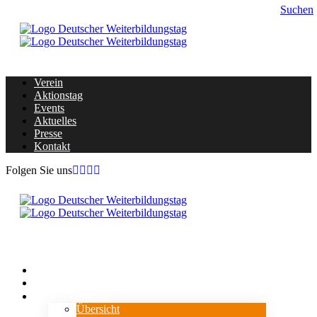
Suchen
Verein
Aktionstag
Events
Aktuelles
Presse
Kontakt
Folgen Sie uns
Home
Verein
⇓ Aktionstag
Übersicht