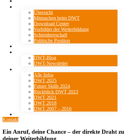
Verein
⇓ Aktionstag
Übersicht
Mitmachen beim DWT
Download Center
Vorbilder der Weiterbildung
Schirmherrschaft
Politische Position
Events
⇓ Aktuelles
DWT-Blog
DWT-Newsletter
⇓ Archiv
Alle Infos
DWT 2025
Future Skills 2024
Rückblick DWT 2023
DWT 2021
DWT 2018
DWT 2007 – 2016
Presse
Kontakt
Ein Anruf, deine Chance – der direkte Draht zu
deiner Weiterbildung